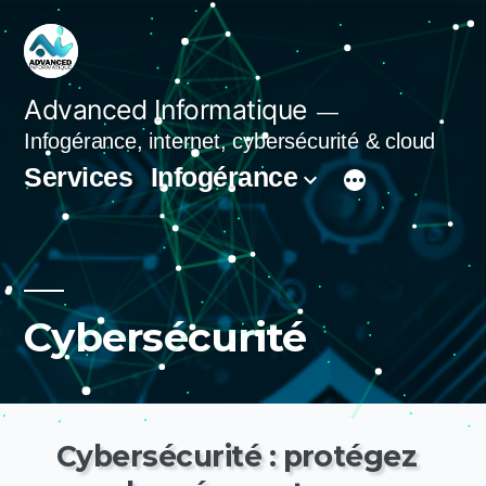
Aller
au
contenu
Advanced Informatique
Infogérance, internet, cybersécurité & cloud
Services
Infogérance
Cybersécurité
Cybersécurité : protégez