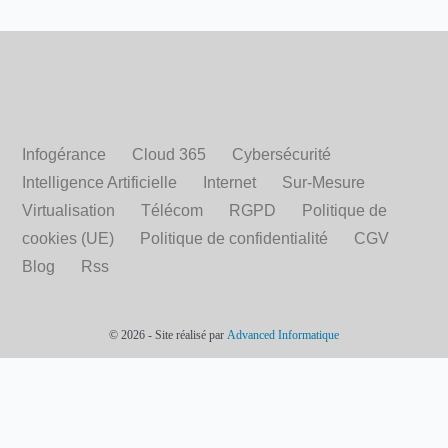
Infogérance
Cloud 365
Cybersécurité
Intelligence Artificielle
Internet
Sur-Mesure
Virtualisation
Télécom
RGPD
Politique de
cookies (UE)
Politique de confidentialité
CGV
Blog
Rss
© 2026 - Site réalisé par
Advanced Informatique